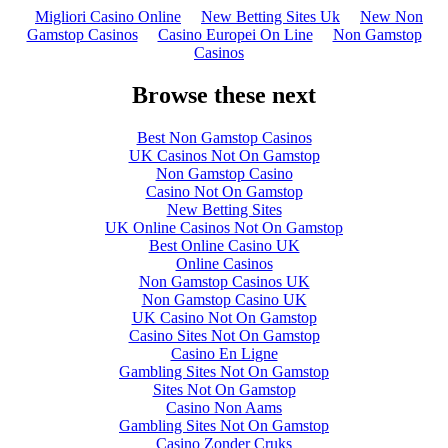
Migliori Casino Online
New Betting Sites Uk
New Non
Gamstop Casinos
Casino Europei On Line
Non Gamstop
Casinos
Browse these next
Best Non Gamstop Casinos
UK Casinos Not On Gamstop
Non Gamstop Casino
Casino Not On Gamstop
New Betting Sites
UK Online Casinos Not On Gamstop
Best Online Casino UK
Online Casinos
Non Gamstop Casinos UK
Non Gamstop Casino UK
UK Casino Not On Gamstop
Casino Sites Not On Gamstop
Casino En Ligne
Gambling Sites Not On Gamstop
Sites Not On Gamstop
Casino Non Aams
Gambling Sites Not On Gamstop
Casino Zonder Cruks