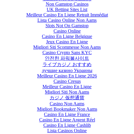
Non Gamstop Casinos
UK Betting Sites List
Meilleur Casino En Ligne Retrait Immédiat
Lista Casino Online Non Aams
Slots Not On Gamstop
Casino Online
Casino En Ligne Belgique
Jeux Casino En Ligne
Migliori Siti Scommesse Non Aams
Casino Crypto Sans KYC
안전한 파워볼사이트
ライブカジノ おすすめ
лучшие казино Украины
Meilleur Casino En Ligne 2026
Casino Cresus
Meilleur Casino En Ligne
Migliori Siti Non Aams
カジノ 仮想通貨
Casino Non Aams
Migliori Bookmaker Non Aams
Casino En Ligne France
Casino En Ligne Argent Réel
Casino En Ligne Cashlib
Lista Casinos Online