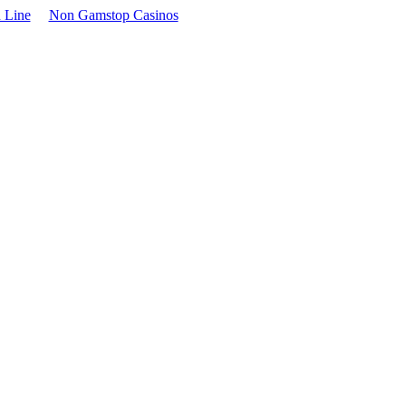
 Line
Non Gamstop Casinos