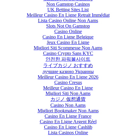
Non Gamstop Casinos
UK Betting Sites List
Meilleur Casino En Ligne Retrait Immédiat
Lista Casino Online Non Aams
Slots Not On Gamstop
Casino Online
Casino En Ligne Belgique
Jeux Casino En Ligne
Migliori Siti Scommesse Non Aams
Casino Crypto Sans KYC
안전한 파워볼사이트
ライブカジノ おすすめ
лучшие казино Украины
Meilleur Casino En Ligne 2026
Casino Cresus
Meilleur Casino En Ligne
Migliori Siti Non Aams
カジノ 仮想通貨
Casino Non Aams
Migliori Bookmaker Non Aams
Casino En Ligne France
Casino En Ligne Argent Réel
Casino En Ligne Cashlib
Lista Casinos Online